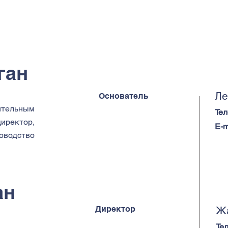
ган
Ле
Основатель
ительным
Те
иректор,
E-m
одство
ан
Директор
Жа
Те