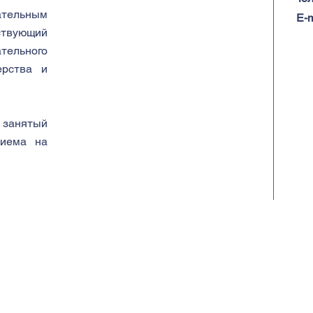
ательным
E-m
ствующий
тельного
ерства и
 занятый
риема на