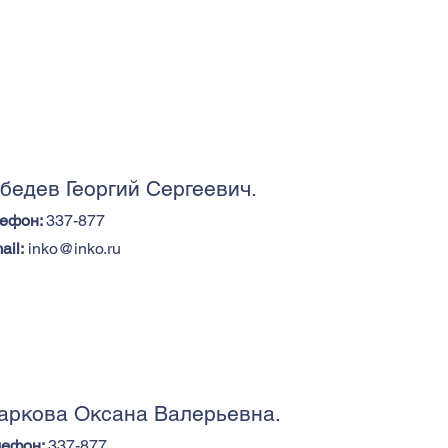
бедев Георгий Сергеевич.
лефон:
337-877
ail:
inko@inko.ru
ркова Оксана Валерьевна.
лефон:
337-877